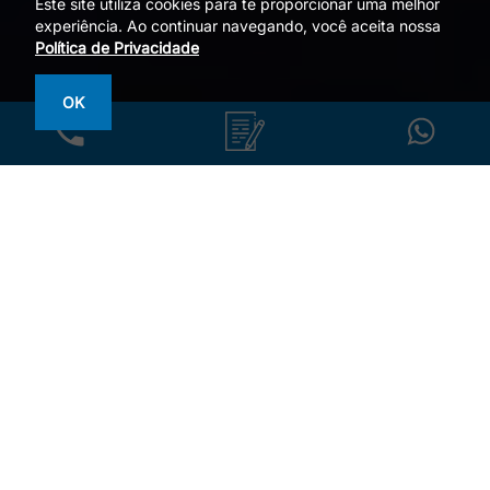
Este site utiliza cookies para te proporcionar uma melhor
experiência. Ao continuar navegando, você aceita nossa
Política de Privacidade
OK
QUEM SOMOS
Empresa Referência
em
Calibração
de Detectores de Gás
A CIATEC é referência em serviços de calibração de
detectores de gases, manutenção e venda de equipamentos
técnicos. Com um laboratório acreditado pelo Inmetro, a