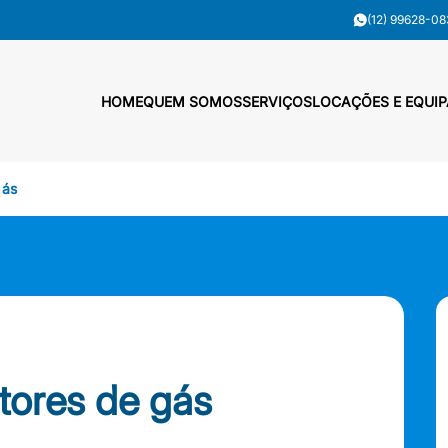
(12) 99628-08
HOME
QUEM SOMOS
SERVIÇOS
LOCAÇÕES E EQUI
gás
tores de gás