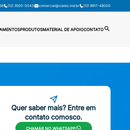
38
(12) 3500-0043
comercial@ciatec.ind.br
(12) 9817-48000
PAMENTOS
PRODUTOS
MATERIAL DE APOIO
CONTATO
Quer saber mais? Entre em
contato comosco.
CHAMAR NO WHATSAPP