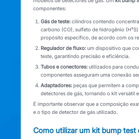
modelos de detectores de gás. Um
kit bump t
componentes:
Gás de teste:
cilindros contendo concentr
carbono (CO), sulfeto de hidrogênio (H²S
propósito específico, de acordo com os re
Regulador de fluxo:
um dispositivo que con
teste, garantindo precisão e eficiência.
Tubos e conectores:
utilizados para conduz
componentes asseguram uma conexão segu
Adaptadores:
peças que permitem a compat
detectores de gás, tornando o kit versátil 
É importante observar que a composição exat
e o tipo de detector de gás utilizado.
Como utilizar um kit bump test